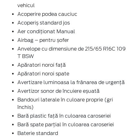
vehicul
Acoperire podea cauciuc
Acoperiș standard jos
Aer condiţionat Manual
Airbag – pentru șofer
Anvelope cu dimensiune de 215/65 R16C 109
T BSW
Apăratori noroi faţă
Apăratori noroi spate
Avertizare luminoasa la frânarea de urgenţă
Avertizor sonor de încuiere eșuată
Bandouri laterale în culoare proprie (gri
închis)
Bară plastic față în culoarea caroseriei
Bară spate parţial în culoarea caroseriei
Baterie standard