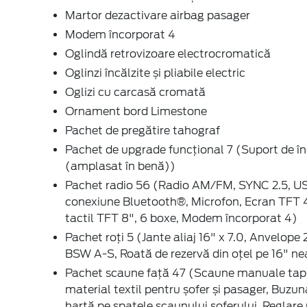
Martor dezactivare airbag pasager
Modem încorporat 4
Oglindă retrovizoare electrocromatică
Oglinzi încălzite și pliabile electric
Oglizi cu carcasă cromată
Ornament bord Limestone
Pachet de pregătire tahograf
Pachet de upgrade funcțional 7 (Suport de î
(amplasat în benă))
Pachet radio 56 (Radio AM/FM, SYNC 2.5, US
conexiune Bluetooth®, Microfon, Ecran TFT 4
tactil TFT 8", 6 boxe, Modem încorporat 4)
Pachet roți 5 (Jante aliaj 16" x 7.0, Anvelop
BSW A-S, Roată de rezervă din oţel pe 16" ne
Pachet scaune față 47 (Scaune manuale tap
material textil pentru șofer și pasager, Buzun
hartă pe spatele scaunului șoferului, Reglare