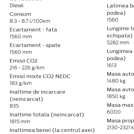
Latimea be
Diesel
podea)
Consum
1560
8.3 - 8.7 l/100km
Lungime t
Ecartament - fata
echipata)
1560 mm
5282 mm
Ecartament - spate
Lungimea b
1560 mm
podea)
Emisii CO2
1613
216 - 226 g/km
Masa auto
Emisii mixte CO2 NEDC
1480 kg
183 g/km
Masa auto
Inaltime de incarcare
1850 kg
(neincarcat)
Masa maxi
835
6000
Inaltime totala (neincarcat)
Masa prop
1815 mm
2130-2321 
Inaltimea benei (la centrul axei)