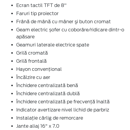
Ecran tactil TFT de 8''
Faruri tip proiector
Frână de mână cu mâner şi buton cromat
Geam electric șofer cu coborâre/ridicare dintr-o
apăsare
Geamuri laterale electrice spate
Grilă cromată
Grilă frontală
Hayon convențional
Încălzire cu aer
Închidere centralizată benă
Închidere centralizată dublă
Închidere centralizată pe frecvență înaltă
Indicator avertizare nivel lichid de parbriz
Instalație cârlig de remorcare
Jante aliaj 16" x 7.0