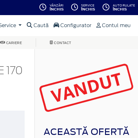
VÂNZĂRI
SERVICE
AUTO RULATE
ÎNCHIS
ÎNCHIS
ÎNCHIS
Service
Caută
Configurator
Contul meu
CARIERE
CONTACT
 170
ACEASTĂ OFERTĂ