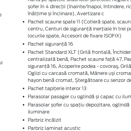
șofer în 4 direcții (înainte/înapoi, întindere, r
înălțime și înclinare), Avertizare c
e
Pachet scaune spate 11 (Cotieră spate, scaun
centru, Centuri de siguranță inerțiale în trei 
locurile spate, Accesorii de fixare ISOFIX)
Pachet siguranță 16
Pachet Standard XLT (Grilă frontală, Închide
centralizată benă, Pachet scaune față 47, Pa
ui
siguranță 16, Acoperire podea - covoraş, Gril
Oglizi cu carcasă cromată, Mânere uși crom
hayon benă cromat, Ștergătoare cu senzor de
Pachet tapițerie interor 13
Parasolar pasager cu oglindă și capac cu ilu
Parasolar șofer cu spațiu depozitare, oglindă 
iluminare
Parbriz incălzit
Parbriz laminat acustic