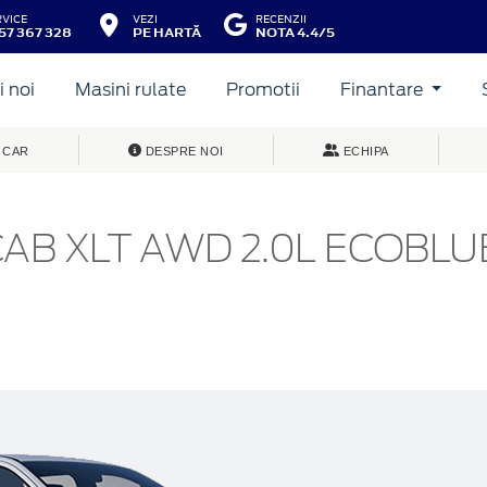
RVICE
VEZI
RECENZII
57 367 328
PE HARTĂ
NOTA 4.4/5
 noi
Masini rulate
Promotii
Finantare
 CAR
DESPRE NOI
ECHIPA
B XLT AWD 2.0L ECOBLUE