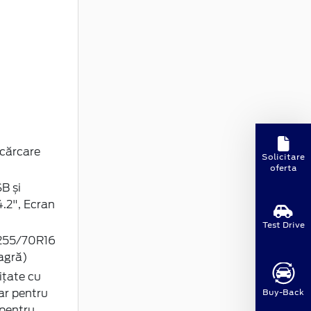
ncărcare
Solicitare
oferta
B și
.2", Ecran
Test Drive
e 255/70R16
agră)
ițate cu
Buy-Back
ar pentru
 pentru