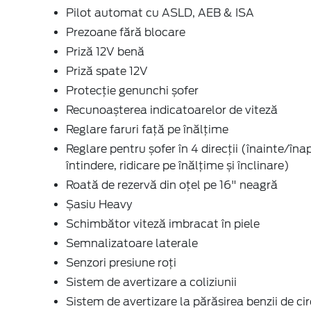
Pilot automat cu ASLD, AEB & ISA
Prezoane fără blocare
Priză 12V benă
Priză spate 12V
Protecție genunchi șofer
Recunoașterea indicatoarelor de viteză
Reglare faruri față pe înălțime
Reglare pentru șofer în 4 direcții (înainte/înap
întindere, ridicare pe înălțime și înclinare)
Roată de rezervă din oţel pe 16" neagră
Șasiu Heavy
Schimbător viteză imbracat în piele
Semnalizatoare laterale
Senzori presiune roți
Sistem de avertizare a coliziunii
Sistem de avertizare la părăsirea benzii de cir