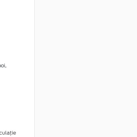
oi,
culație