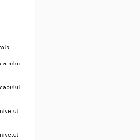
tala
 capului
 capului
nivelul
nivelul