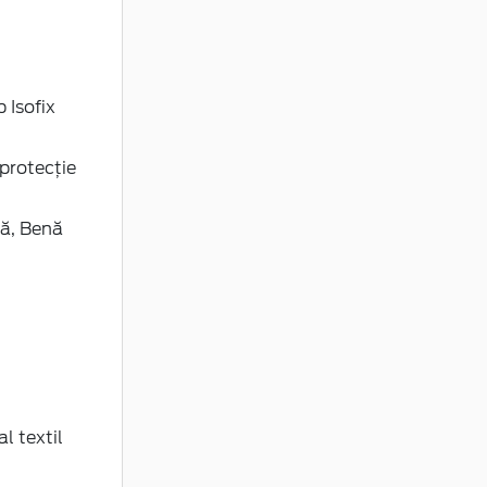
 Isofix
protecție
nă, Benă
l textil