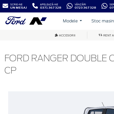
SCRIE-NE
APELEAZĂ-NE
VÂNZĂRI
SE
UN MESAJ
0371 367 328
0723 367 328
07
Modele
Stoc masini
ACCESORII
RENT A
FORD RANGER DOUBLE CA
CP