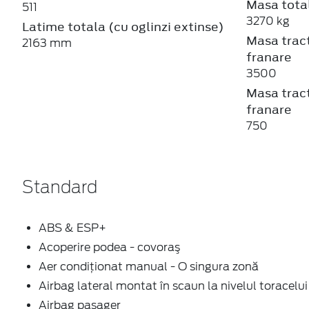
Masa total
511
3270 kg
Latime totala (cu oglinzi extinse)
Masa tract
2163 mm
franare
3500
Masa tract
franare
750
Standard
ABS & ESP+
Acoperire podea - covoraş
Aer condiționat manual - O singura zonă
Airbag lateral montat în scaun la nivelul toracelui
Airbag pasager