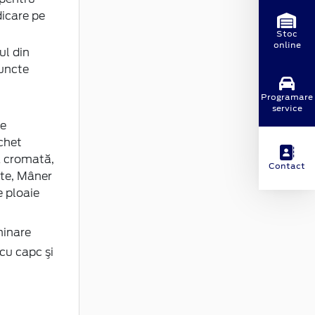
idicare pe
Stoc
online
ul din
puncte
Programare
service
re
chet
ă cromată,
Contact
ate, Mâner
 ploaie
minare
cu capc şi