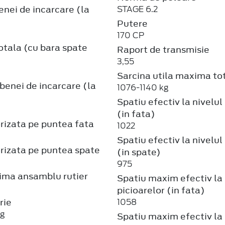
nei de incarcare (la
STAGE 6.2
Putere
170 CP
otala (cu bara spate
Raport de transmisie
3,55
Sarcina utila maxima to
enei de incarcare (la
1076-1140 kg
Spatiu efectiv la nivelul
(in fata)
rizata pe puntea fata
1022
Spatiu efectiv la nivelul
rizata pe puntea spate
(in spate)
975
ma ansamblu rutier
Spatiu maxim efectiv la 
picioarelor (in fata)
rie
1058
kg
Spatiu maxim efectiv la 