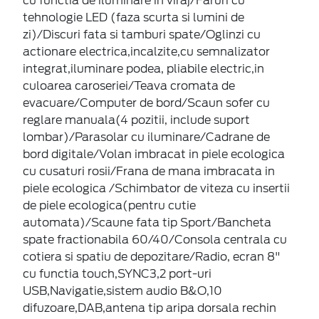
cu functia de iluminare in viraj/Faruri cu
tehnologie LED (faza scurta si lumini de
zi)/Discuri fata si tamburi spate/Oglinzi cu
actionare electrica,incalzite,cu semnalizator
integrat,iluminare podea, pliabile electric,in
culoarea caroseriei/Teava cromata de
evacuare/Computer de bord/Scaun sofer cu
reglare manuala(4 pozitii, include suport
lombar)/Parasolar cu iluminare/Cadrane de
bord digitale/Volan imbracat in piele ecologica
cu cusaturi rosii/Frana de mana imbracata in
piele ecologica /Schimbator de viteza cu insertii
de piele ecologica(pentru cutie
automata)/Scaune fata tip Sport/Bancheta
spate fractionabila 60/40/Consola centrala cu
cotiera si spatiu de depozitare/Radio, ecran 8"
cu functia touch,SYNC3,2 port-uri
USB,Navigatie,sistem audio B&O,10
difuzoare,DAB,antena tip aripa dorsala rechin