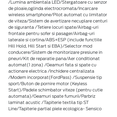
/Lumina ambientala LED/Stergatoare cu senzor
de ploaie,oglinda electrocromata/Incarcare
wireless smartphone/Pilot automat cu limitator
de viteza/Sistem de avertizare necuplare centuri
de siguranta /Tetiere locuri spate/Airbag-uri
frontale pentru sofer si pasager/Airbag-uri
laterale si cortina/ABS+ESP (include functiile
Hill Hold, Hill Start si EBA)/Selector mod
conducere/Sistem de monitorizare presiune in
pneuri/Kit de reparatie pana/Aer conditionat
automat(1 zona) /Geamuri fata si spate cu
actionare electrica /Inchidere centralizata
/Modem incorporat(FordPass) /Suspensie tip
sport/Buton de pornire motor (Keyless
Start)/Padele schimbator viteze (pentru cutie
automata)/Geamuri spate fumurii/Parbriz
laminat acustic /Tapiterie textila tip ST
Line/Tapiterie partial piele ecologica- Sensico