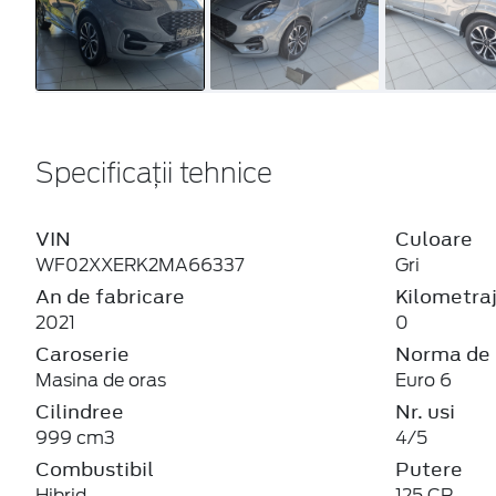
Specificații tehnice
VIN
Culoare
WF02XXERK2MA66337
Gri
An de fabricare
Kilometra
2021
0
Caroserie
Norma de 
Masina de oras
Euro 6
Cilindree
Nr. usi
999 cm3
4/5
Combustibil
Putere
Hibrid
125 CP