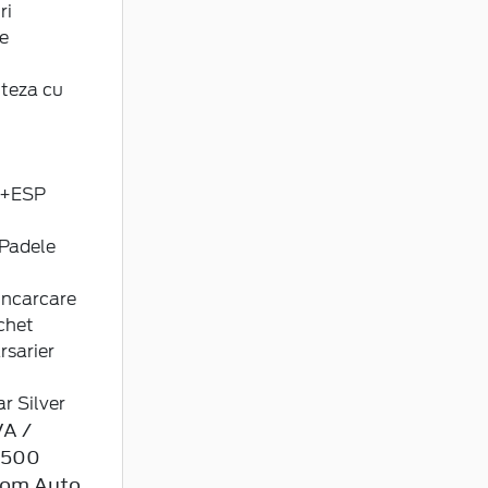
ri
e
iteza cu
BS+ESP
)Padele
incarcare
chet
rsarier
r Silver
A /
,500
om Auto