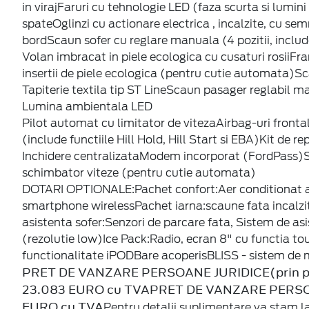
in virajFaruri cu tehnologie LED (faza scurta si lumin
spateOglinzi cu actionare electrica , incalzite, cu 
bordScaun sofer cu reglare manuala (4 pozitii, inclu
Volan imbracat in piele ecologica cu cusaturi rosiiF
insertii de piele ecologica (pentru cutie automata)Sc
Tapiterie textila tip ST LineScaun pasager reglabil ma
Lumina ambientala LED
Pilot automat cu limitator de vitezaAirbag-uri fronta
(include functiile Hill Hold, Hill Start si EBA)Kit de 
Inchidere centralizataModem incorporat (FordPass)S
schimbator viteze (pentru cutie automata)
DOTARI OPTIONALE:Pachet confort:Aer conditionat au
smartphone wirelessPachet iarna:scaune fata incalzit
asistenta sofer:Senzori de parcare fata, Sistem de as
(rezolutie low)Ice Pack:Radio, ecran 8" cu functia to
functionalitate iPODBare acoperisBLISS - sistem de m
PRET DE VANZARE PERSOANE JURIDICE(prin pr
23.083 EURO cu TVA
PRET DE VANZARE PERSOA
EURO cu TVA
Pentru detalii suplimentare va stam la