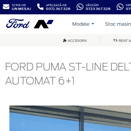
SCRIE-NE
APELEAZĂ-NE
VÂNZĂRI
SE
UN MESAJ
0371 367 328
0723 367 328
07
Modele
Stoc masini
ACCESORII
RENT A
FORD PUMA ST-LINE DEL
AUTOMAT 6+1