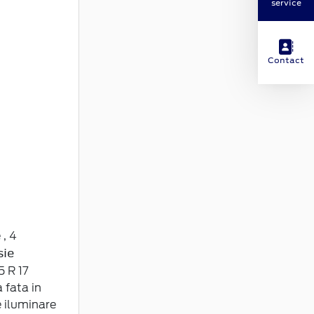
service
Contact
 , 4
sie
 R 17
a fata in
e iluminare