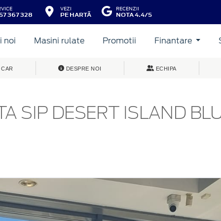
RVICE
VEZI
RECENZII
57 367 328
PE HARTĂ
NOTA 4.4/5
 noi
Masini rulate
Promotii
Finantare
 CAR
DESPRE NOI
ECHIPA
TA SIP DESERT ISLAND BL