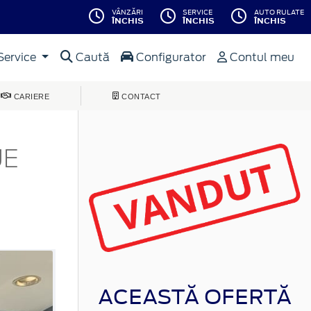
VÂNZĂRI
SERVICE
AUTO RULATE
ÎNCHIS
ÎNCHIS
ÎNCHIS
Service
Caută
Configurator
Contul meu
CARIERE
CONTACT
UE
ACEASTĂ OFERTĂ