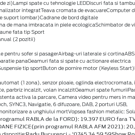
i de zi)Lampi spate cu tehnologie LEDDiscuri fata si tambu
semnalizator integratTeava cromata de evacuareComputer d
de suport lombar)Cadrane de bord digitale
rana de mana imbracata in piele ecologicaSchimbator de v
aune fata tip Sport
nual (2 pozitii)
le pentru sofer si pasagerAirbag-uri laterale si cortinaA
reparatie panaGeamuri fata si spate cu actionare electrica
uspensie tip sportButon de pornire motor (Keyless Start
tomat (1 zona), senzor ploaie, oglinda electrocromata, 
e, parbriz incalzit, volan incalzitGeamuri spate fumuriiPa
istenta activa la parcare, Camera video pentru mers in ma
uch, SYNC3, Navigatie, 6 difuzoare, DAB, 2 porturi USB,
onitorizare a unghiului mortVopsea fashion metalic: Sola
ogramul RABLA de la FORD): 19.397 EURO fara TV
NE FIZICE(prin programul RABLA AFM 2021): 20
Radu Bucurenci - '0745 34 59 59
Show Ro
 dispozitie: