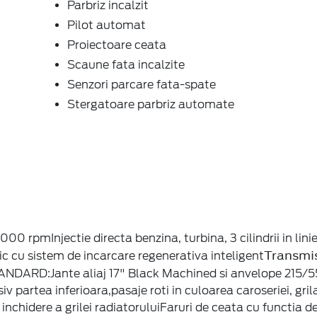
Parbriz incalzit
Pilot automat
Proiectoare ceata
Scaune fata incalzite
Senzori parcare fata-spate
Stergatoare parbriz automate
 rpmInjectie directa benzina, turbina, 3 cilindrii in linie
Transmi
ic cu sistem de incarcare regenerativa inteligent
NDARD:Jante aliaj 17" Black Machined si anvelope 215/55
iv partea inferioara,pasaje roti in culoarea caroseriei, gril
chidere a grilei radiatoruluiFaruri de ceata cu functia d