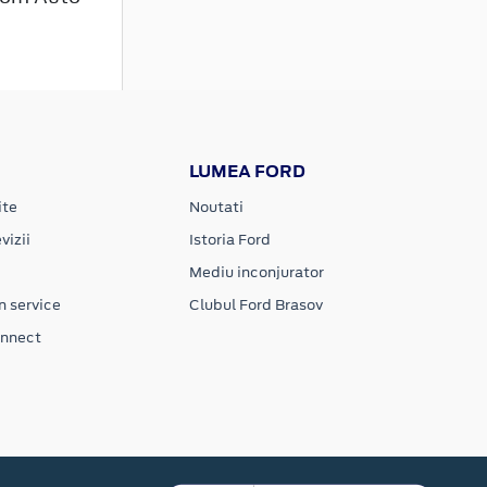
LUMEA FORD
ite
Noutati
vizii
Istoria Ford
Mediu inconjurator
n service
Clubul Ford Brasov
onnect