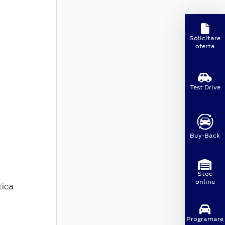
Solicitare
oferta
Test Drive
Buy-Back
Stoc
online
tica
Programare