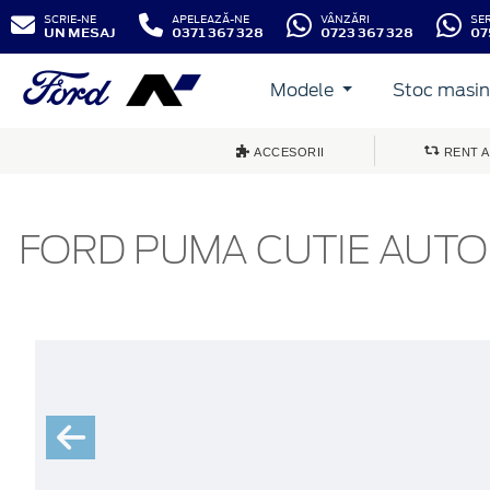
SCRIE-NE
APELEAZĂ-NE
VÂNZĂRI
SE
UN MESAJ
0371 367 328
0723 367 328
07
Modele
Stoc masini
ACCESORII
RENT A
FORD PUMA CUTIE AUTO