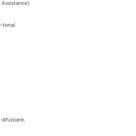
d Assistance)
i-tonal
 difuzoare,