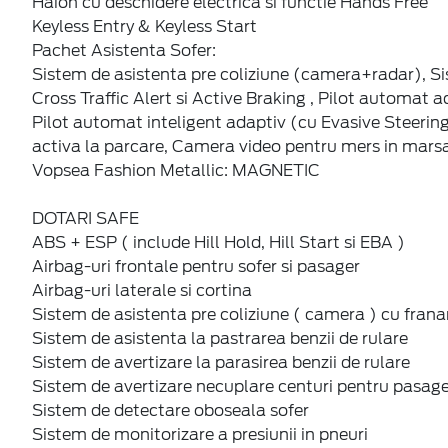
Haion cu deschidere electrica si functie Hands Free
Keyless Entry & Keyless Start
Pachet Asistenta Sofer:
Sistem de asistenta pre coliziune (camera+radar), S
Cross Traffic Alert si Active Braking , Pilot automat 
Pilot automat inteligent adaptiv (cu Evasive Steerin
activa la parcare, Camera video pentru mers in marsar
Vopsea Fashion Metallic: MAGNETIC
DOTARI SAFE
ABS + ESP ( include Hill Hold, Hill Start si EBA )
Airbag-uri frontale pentru sofer si pasager
Airbag-uri laterale si cortina
Sistem de asistenta pre coliziune ( camera ) cu fran
Sistem de asistenta la pastrarea benzii de rulare
Sistem de avertizare la parasirea benzii de rulare
Sistem de avertizare necuplare centuri pentru pasager
Sistem de detectare oboseala sofer
Sistem de monitorizare a presiunii in pneuri