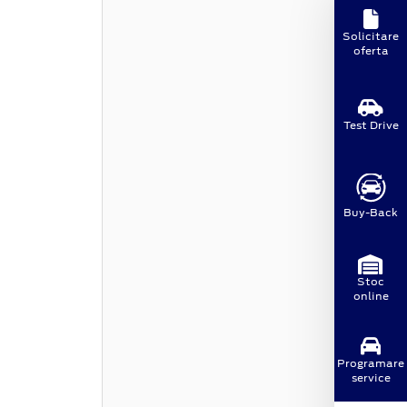
Solicitare
oferta
Test Drive
Buy-Back
Stoc
online
Programare
service