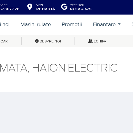
RVICE
VEZI
RECENZII
57 367 328
PE HARTĂ
NOTA 4.4/5
 noi
Masini rulate
Promotii
Finantare
 CAR
DESPRE NOI
ECHIPA
MATA, HAION ELECTRIC