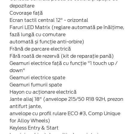
depozitare
Covorașe față
Ecran tactil central 12" - orizontal
Faruri LED Matrix (reglare automată pe înălțime,
fază lungă cu comutare
automată și funcție anti-orbire)
Frână de parcare electrică
Fără roată de rezervă (kit de reparație pană)
Geamuri electrice față cu funcție "1 touch up /
down"
Geamuri electrice spate
Geamuri fumurii spate
Hayon cu acționare electrică
Jante aliaj 18" (anvelope 215/50 R18 92H, prezon
antifurt jante,
anvelope cu profil rulare ECO #3, Comp Unique
for Alloy Wheels)
Keyless Entry & Start