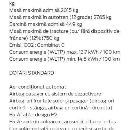
kg
Masă maximă admisă 2015 kg
Masă maximă în autotren (12 grade) 2765 kg
Sarcină maximă admisă 449 kg
Masă maximă de tractare (cu/ fără dispozitiv de
frânare) (12%)750 kg
Emisii CO2 : Combinat 0
Consum energie (WLTP) max. 13.7 kWh / 100 km
Consum energie (WLTP) min. 14.5 kWh / 100 km
DOTĂRI STANDARD
Aer condiționat automat
Airbag pasager cu sistem de dezactivare
Airbag-uri frontale șofer și pasager (airbag-uri
cortină - stânga, airbag-uri cortină - dreapta)
Bară față - design EV
Bară spate în culoarea caroseriei, difuzor inclus
Consolă centrală podea cu cotieră și spațiu de