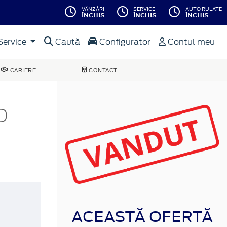
VÂNZĂRI
SERVICE
AUTO RULATE
ÎNCHIS
ÎNCHIS
ÎNCHIS
Service
Caută
Configurator
Contul meu
CARIERE
CONTACT
D
ACEASTĂ OFERTĂ