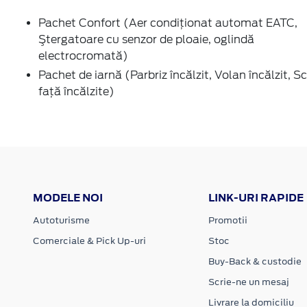
Pachet Confort (Aer condiţionat automat EATC,
Ştergatoare cu senzor de ploaie, oglindă
electrocromată)
Pachet de iarnă (Parbriz încălzit, Volan încălzit, 
faţă încălzite)
MODELE NOI
LINK-URI RAPIDE
Autoturisme
Promotii
Comerciale & Pick Up-uri
Stoc
Buy-Back & custodie
Scrie-ne un mesaj
Livrare la domiciliu