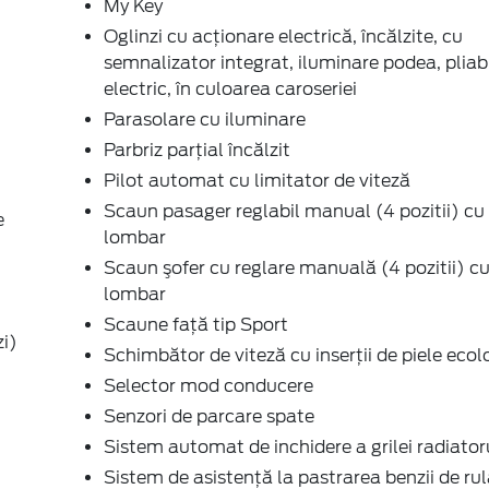
My Key
Oglinzi cu acţionare electrică, încălzite, cu
semnalizator integrat, iluminare podea, pliab
electric, în culoarea caroseriei
Parasolare cu iluminare
Parbriz parţial încălzit
Pilot automat cu limitator de viteză
Scaun pasager reglabil manual (4 pozitii) cu
e
lombar
Scaun şofer cu reglare manuală (4 pozitii) c
lombar
Scaune faţă tip Sport
zi)
Schimbător de viteză cu inserţii de piele ecol
Selector mod conducere
Senzori de parcare spate
Sistem automat de inchidere a grilei radiator
Sistem de asistenţă la pastrarea benzii de ru