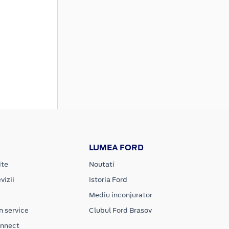
LUMEA FORD
ite
Noutati
vizii
Istoria Ford
Mediu inconjurator
n service
Clubul Ford Brasov
onnect