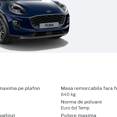
maxima pe plafon
Masa remorcabila fara f
640 kg
Norma de poluare
Euro 6d Temp
oglinzi
Putere maxima