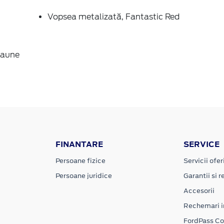
Vopsea metalizată, Fantastic Red
Scaune
FINANTARE
SERVICE
Persoane fizice
Servicii ofer
Persoane juridice
Garantii si re
Accesorii
Rechemari i
FordPass C