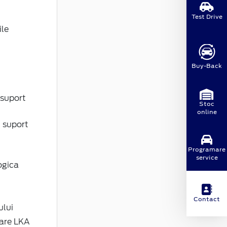
Test Drive
ile
Buy-Back
 suport
Stoc
online
u suport
Programare
service
ogica
Contact
ului
lare LKA