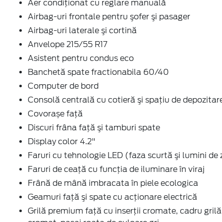
Aer condiţionat cu reglare manuală
Airbag-uri frontale pentru şofer şi pasager
Airbag-uri laterale şi cortină
Anvelope 215/55 R17
Asistent pentru condus eco
Banchetă spate fractionabila 60/40
Computer de bord
Consolă centrală cu cotieră şi spaţiu de depozitar
Covorașe față
Discuri frâna faţă şi tamburi spate
Display color 4.2"
Faruri cu tehnologie LED (faza scurtă şi lumini de 
Faruri de ceaţă cu funcţia de iluminare în viraj
Frână de mână imbracata în piele ecologica
Geamuri faţă şi spate cu acţionare electrică
Grilă premium faţă cu inserţii cromate, cadru grilă