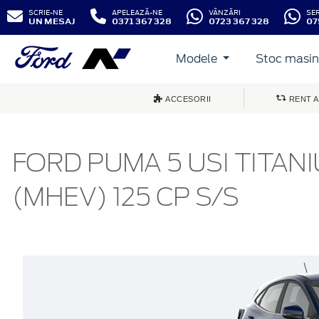
SCRIE-NE
APELEAZĂ-NE
VÂNZĂRI
SE
UN MESAJ
0371 367 328
0723 367 328
07
Modele
Stoc masini
ACCESORII
RENT A
FORD PUMA 5 USI TITAN
(MHEV) 125 CP S/S