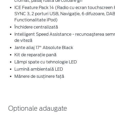
cromat, pasaj roata de culoare gri
ICE Feature Pack 14 (Radio cu ecran touchscreen 
SYNC 3, 2 porturi USB, Navigaţie, 6 difuzoare, DAB
Functionalitate iPod)
Închidere centralizată
Intelligent Speed Assistance - recunoaşterea sem
de viteză
Jante aliaj 17" Absolute Black
Kit de reparaţie pană
Lămpi spate cu tehnologie LED
Lumină ambientală LED
Mânere de susţinere faţă
Optionale adaugate