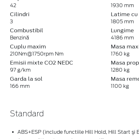
42
1930 mm
Cilindri
Latime cu 
3
1805 mm
Combustibil
Lungime
Benzină
4186 mm
Cuplu maxim
Masa maxi
210Nm@1750rpm Nm
1760 kg
Emisii mixte CO2 NEDC
Masa prop
97 g/km
1280 kg
Garda la sol
Masa remo
166 mm
1100 kg
Standard
ABS+ESP (include functiile Hill Hold, Hill Start şi