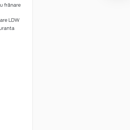
u frânare
ulare LDW
guranta