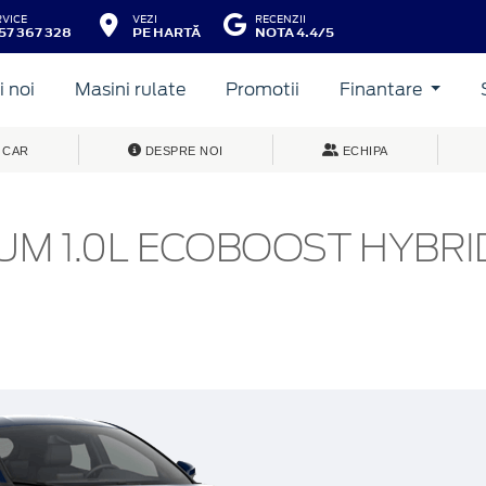
RVICE
VEZI
RECENZII
57 367 328
PE HARTĂ
NOTA 4.4/5
 noi
Masini rulate
Promotii
Finantare
 CAR
DESPRE NOI
ECHIPA
IUM 1.0L ECOBOOST HYBRI