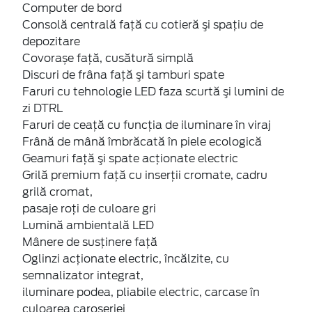
Computer de bord
Consolă centrală față cu cotieră şi spaţiu de
depozitare
Covorașe față, cusătură simplă
Discuri de frâna faţă şi tamburi spate
Faruri cu tehnologie LED faza scurtă şi lumini de
zi DTRL
Faruri de ceaţă cu funcţia de iluminare în viraj
Frână de mână îmbrăcată în piele ecologică
Geamuri faţă şi spate acţionate electric
Grilă premium faţă cu inserţii cromate, cadru
grilă cromat,
pasaje roți de culoare gri
Lumină ambientală LED
Mânere de susţinere faţă
Oglinzi acţionate electric, încălzite, cu
semnalizator integrat,
iluminare podea, pliabile electric, carcase în
culoarea caroseriei