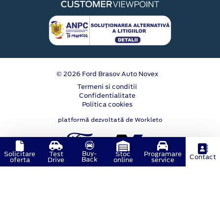
© 2026 Ford Brasov Auto Novex
Termeni si conditii
Confidentialitate
Politica cookies
platformă dezvoltată de Workleto
Buy-
Solicitare
Test
Stoc
Programare
Contact
Back
oferta
Drive
online
service