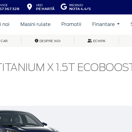
RVICE
VEZI
RECENZII
57 367 328
PE HARTĂ
NOTA 4.4/5
 noi
Masini rulate
Promotii
Finantare
 CAR
DESPRE NOI
ECHIPA
ITANIUM X 1.5T ECOBOOST