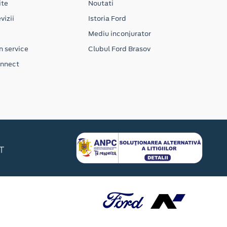
ite
Noutati
vizii
Istoria Ford
Mediu inconjurator
n service
Clubul Ford Brasov
onnect