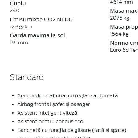
4614 mm
Cuplu
Masa maxi
240
2075 kg
Emisii mixte CO2 NEDC
Masa prop
129 g/km
1564 kg
Garda maxima la sol
Norma emi
191 mm
Euro 6d Te
Standard
Aer condiţionat dual cu reglare automată
Airbag frontal șofer și pasager
Asistent inteligent viteză
Asistent pentru condus eco
Banchetă cu funcţia de glisare (faţă și spate)