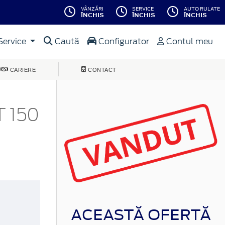
VÂNZĂRI
SERVICE
AUTO RULATE
ÎNCHIS
ÎNCHIS
ÎNCHIS
Service
Caută
Configurator
Contul meu
CARIERE
CONTACT
 150
ACEASTĂ OFERTĂ