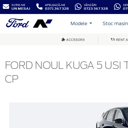
SCRIE-NE
APELEAZĂ-NE
VÂNZĂRI
SE
UN MESAJ
0371 367 328
0723 367 328
07
Modele
Stoc masini
ACCESORII
RENT A
FORD NOUL KUGA 5 USI T
CP