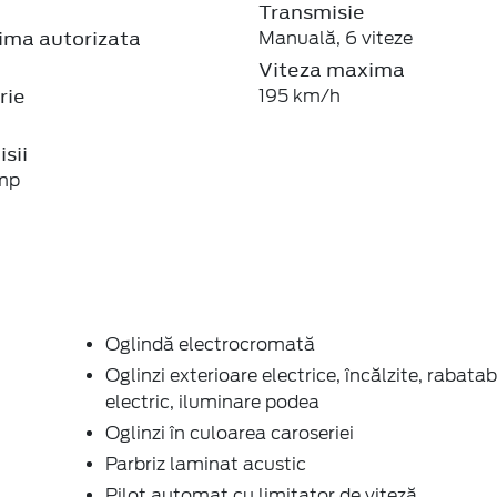
Transmisie
ma autorizata
Manuală, 6 viteze
Viteza maxima
rie
195 km/h
sii
mp
Oglindă electrocromată
Oglinzi exterioare electrice, încălzite, rabatab
electric, iluminare podea
Oglinzi în culoarea caroseriei
Parbriz laminat acustic
Pilot automat cu limitator de viteză