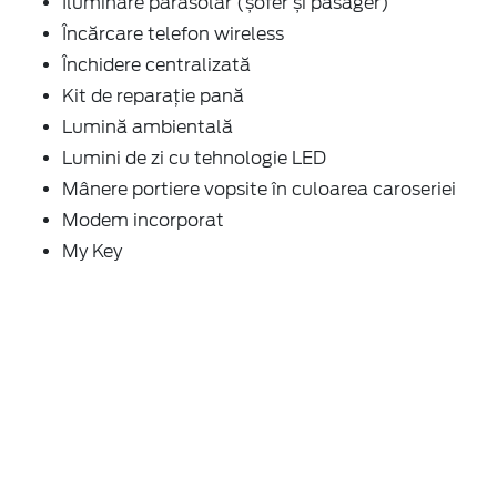
Iluminare parasolar (șofer și pasager)
Încărcare telefon wireless
Închidere centralizată
Kit de reparaţie pană
Lumină ambientală
Lumini de zi cu tehnologie LED
Mânere portiere vopsite în culoarea caroseriei
Modem incorporat
My Key