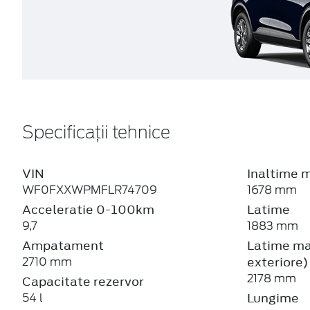
Specificații tehnice
VIN
Inaltime 
WF0FXXWPMFLR74709
1678 mm
Acceleratie 0-100km
Latime
9,7
1883 mm
Ampatament
Latime max
exteriore)
2710 mm
2178 mm
Capacitate rezervor
Lungime
54 l