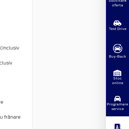
Solicitare
oferta
Test Drive
(inclusiv
Buy-Back
clusiv
Stoc
online
re
Programare
service
u frânare