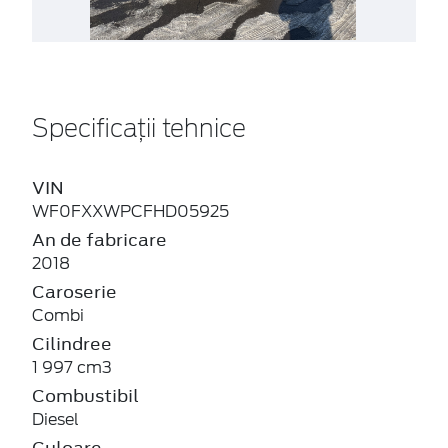
Specificații tehnice
VIN
WF0FXXWPCFHD05925
An de fabricare
2018
Caroserie
Combi
Cilindree
1 997 cm3
Combustibil
Diesel
Culoare