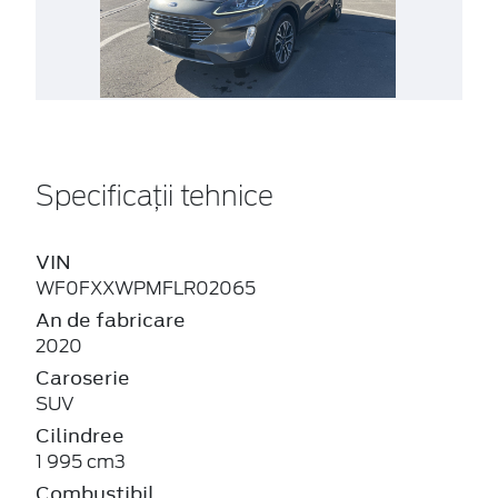
Specificații tehnice
VIN
WF0FXXWPMFLR02065
An de fabricare
2020
Caroserie
SUV
Cilindree
1 995 cm3
Combustibil