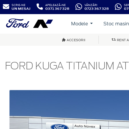
SCRIE-NE
APELEAZĂ-NE
VÂNZĂRI
SE
UN MESAJ
0371 367 328
0723 367 328
07
Modele
Stoc masini
ACCESORII
RENT A
FORD KUGA TITANIUM AT 