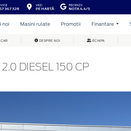
RVICE
VEZI
RECENZII
57 367 328
PE HARTĂ
NOTA 4.4/5
 noi
Masini rulate
Promotii
Finantare
 CAR
DESPRE NOI
ECHIPA
2.0 DIESEL 150 CP