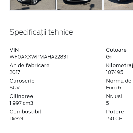
Specificații tehnice
VIN
Culoare
WF0AXXWPMAHA22831
Gri
An de fabricare
Kilometra
2017
107495
Caroserie
Norma de 
SUV
Euro 6
Cilindree
Nr. usi
1 997 cm3
5
Combustibil
Putere
Diesel
150 CP