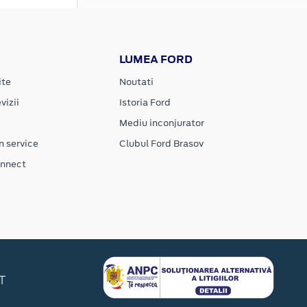
LUMEA FORD
ite
Noutati
vizii
Istoria Ford
Mediu inconjurator
n service
Clubul Ford Brasov
onnect