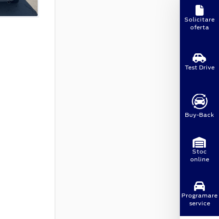
Solicitare
oferta
Test Drive
Buy-Back
Stoc
online
Programare
service