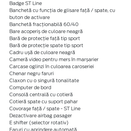
Badge ST Line
Banchetă cu funcţia de glisare faţă / spate, cu
buton de activare
Banchetă fracționabilă 60/40
Bare acoperiș de culoare neagră
Bară de protecţie faţă tip sport
Bară de protecţie spate tip sport
Cadru ușă de culoare neagră
Cameră video pentru mers în marșarier
Carcase oglinzi în culoarea caroseriei
Chenar negru faruri
Claxon cu o singură tonalitate
Computer de bord
Consolă centrală cu cotieră
Cotieră spate cu suport pahar
Covoraşe faţă / spate - ST Line
Dezactivare airbag pasager
E shifter (selector rotativ)
Faruri cu aprindere automată