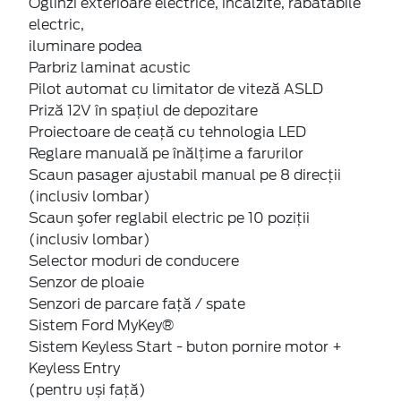
Oglinzi exterioare electrice, încălzite, rabatabile
electric,
iluminare podea
Parbriz laminat acustic
Pilot automat cu limitator de viteză ASLD
Priză 12V în spaţiul de depozitare
Proiectoare de ceaţă cu tehnologia LED
Reglare manuală pe înălţime a farurilor
Scaun pasager ajustabil manual pe 8 direcţii
(inclusiv lombar)
Scaun şofer reglabil electric pe 10 poziții
(inclusiv lombar)
Selector moduri de conducere
Senzor de ploaie
Senzori de parcare faţă / spate
Sistem Ford MyKey®
Sistem Keyless Start - buton pornire motor +
Keyless Entry
(pentru uși față)