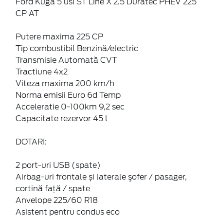
Ford Kuga 5 usi ST Line X 2.5 Duratec PHEV 225
CP AT
Putere maxima 225 CP
Tip combustibil Benzină/electric
Transmisie Automată CVT
Tractiune 4x2
Viteza maxima 200 km/h
Norma emisii Euro 6d Temp
Acceleratie 0-100km 9,2 sec
Capacitate rezervor 45 l
DOTARI:
2 port-uri USB (spate)
Airbag-uri frontale și laterale şofer / pasager,
cortină faţă / spate
Anvelope 225/60 R18
Asistent pentru condus eco