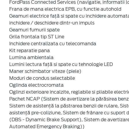
FordPass Connected Services (navigatie, informatii loca
Frana de mana electrica EPB, cu functie autohold
Geamuri electrice față si spate cu inchidere automata
inchidere / deschidere dintr-un impuls
Geamuri fumurii spate
Grila frontala tip ST Line
Inchidere centralizata cu telecomanda
Kit reparatie pana
Lumina ambientala
Lumini lectura față si spate cu tehnologie LED
Maner schimbator viteze (piele)
Moduri de condus selectabile
Oglinda electrocromata
Oglinzi exterioare incalzite, reglabile si pliabile electr
Pachet NCAP (Sistem de avertizare la părăsirea benzii
Sistem de asistență la păstrarea benzii de rulare, Sis
asistență pre-coliziune, Sistem de frânare cu suport 
(DBS - Dynamic Brake Support), Sistem de avertizare
Automated Emergency Braking))