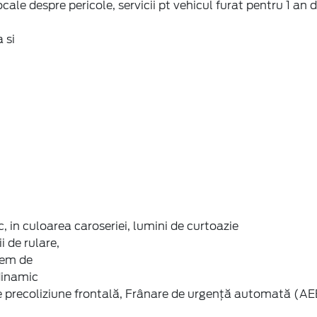
le despre pericole, servicii pt vehicul furat pentru 1 an d
 si
ic, in culoarea caroseriei, lumini de curtoazie
 de rulare,
tem de
dinamic
 precoliziune frontală, Frânare de urgență automată (AE