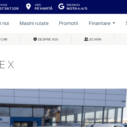
RVICE
VEZI
RECENZII
57 367 328
PE HARTĂ
NOTA 4.4/5
 noi
Masini rulate
Promotii
Finantare
 CAR
DESPRE NOI
ECHIPA
E X