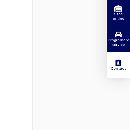
Stoc
online
Programare
service
Contact