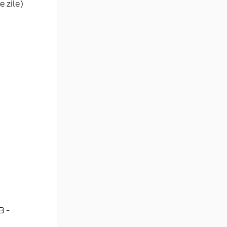
e zile)
B -