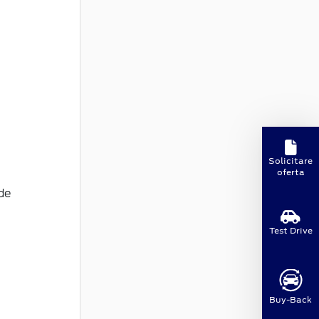
Solicitare
oferta
de
Test Drive
Buy-Back