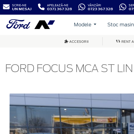
SCRIE-NE
APELEAZĂ-NE
VÂNZĂRI
SE
UN MESAJ
0371 367 328
0723 367 328
07
Modele
Stoc masini
ACCESORII
RENT A
FORD FOCUS MCA ST LIN