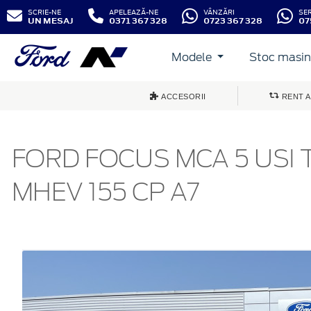
SCRIE-NE
APELEAZĂ-NE
VÂNZĂRI
SE
UN MESAJ
0371 367 328
0723 367 328
07
Modele
Stoc masini
ACCESORII
RENT A
FORD FOCUS MCA 5 USI 
MHEV 155 CP A7