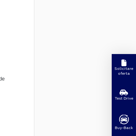
Solicitare
oferta
de
Test Drive
Buy-Back