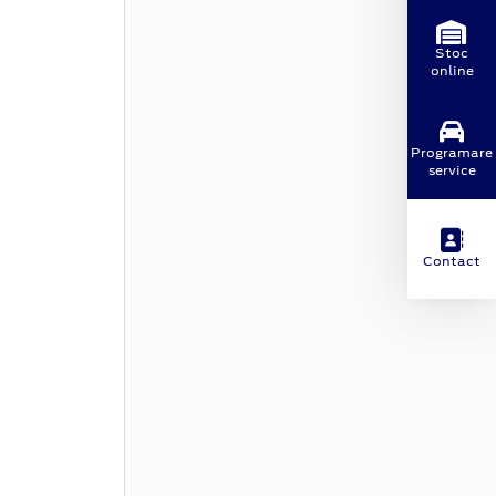
Stoc
online
Programare
service
Contact