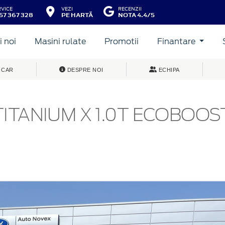
RVICE
VEZI
RECENZII
57 367 328
PE HARTĂ
NOTA 4.4/5
 noi
Masini rulate
Promotii
Finantare
 CAR
DESPRE NOI
ECHIPA
TITANIUM X 1.0T ECOBOOS