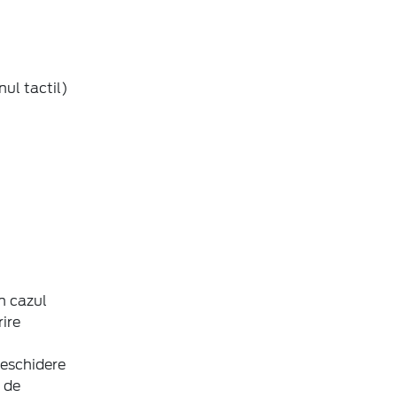
ul tactil)
n cazul
ire
deschidere
 de