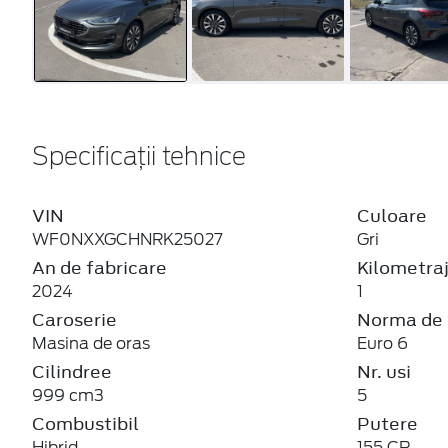
Specificații tehnice
VIN
Culoare
WF0NXXGCHNRK25027
Gri
An de fabricare
Kilometra
2024
1
Caroserie
Norma de 
Masina de oras
Euro 6
Cilindree
Nr. usi
999 cm3
5
Combustibil
Putere
Hibrid
155 CP