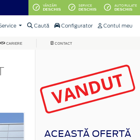
VÂNZĂRI
SERVICE
AUTO RULATE
DESCHIS
DESCHIS
DESCHIS
Service
Caută
Configurator
Contul meu
CARIERE
CONTACT
T
ACEASTĂ OFERTĂ