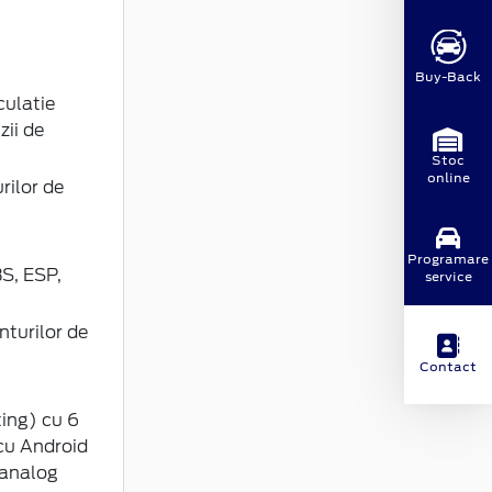
Buy-Back
culatie
zii de
Stoc
online
rilor de
Programare
S, ESP,
service
turilor de
Contact
ing) cu 6
 cu Android
 analog