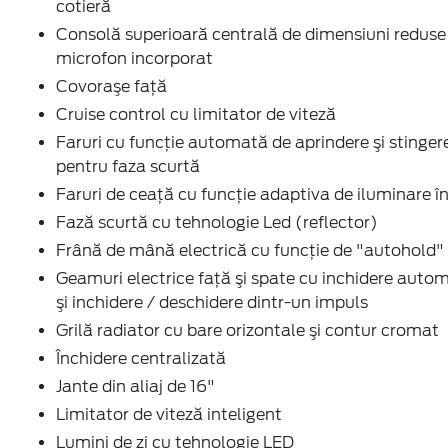
cotieră
Consolă superioară centrală de dimensiuni reduse
microfon incorporat
Covoraşe faţă
Cruise control cu limitator de viteză
Faruri cu funcţie automată de aprindere şi stinger
pentru faza scurtă
Faruri de ceaţă cu funcţie adaptiva de iluminare în
Fază scurtă cu tehnologie Led (reflector)
Frână de mână electrică cu funcţie de "autohold"
Geamuri electrice faţă şi spate cu inchidere auto
şi inchidere / deschidere dintr-un impuls
Grilă radiator cu bare orizontale şi contur cromat
Închidere centralizată
Jante din aliaj de 16"
Limitator de viteză inteligent
Lumini de zi cu tehnologie LED