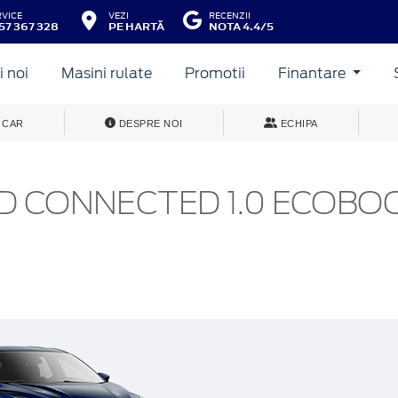
RVICE
VEZI
RECENZII
57 367 328
PE HARTĂ
NOTA 4.4/5
 noi
Masini rulate
Promotii
Finantare
 CAR
DESPRE NOI
ECHIPA
ND CONNECTED 1.0 ECOBO