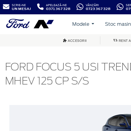
SCRIE-NE
APELEAZĂ-NE
VÂNZĂRI
SE
UN MESAJ
0371 367 328
0723 367 328
07
Modele
Stoc masini
ACCESORII
RENT A
FORD FOCUS 5 USI TRE
MHEV 125 CP S/S