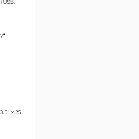
ri USB,
ny"
3.5" x 25