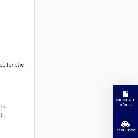
 cu funcţie
Solicitare
oferta
ii
l
Test Drive