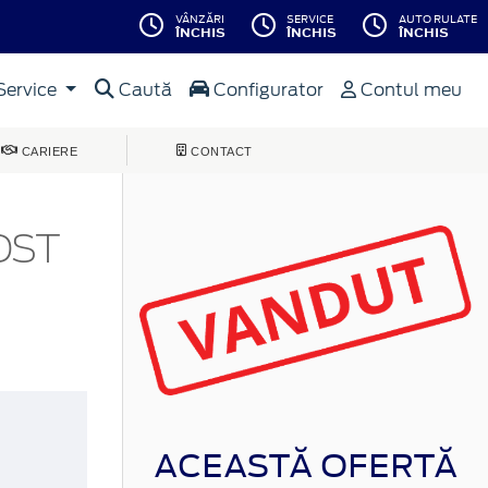
VÂNZĂRI
SERVICE
AUTO RULATE
ÎNCHIS
ÎNCHIS
ÎNCHIS
Service
Caută
Configurator
Contul meu
CARIERE
CONTACT
OST
ACEASTĂ OFERTĂ