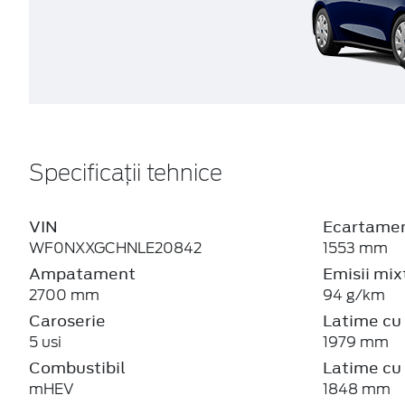
Specificații tehnice
VIN
Ecartamen
WF0NXXGCHNLE20842
1553 mm
Ampatament
Emisii mi
2700 mm
94 g/km
Caroserie
Latime cu 
5 usi
1979 mm
Combustibil
Latime cu 
mHEV
1848 mm