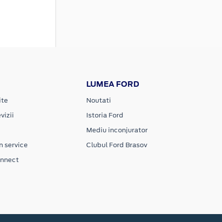
LUMEA FORD
ite
Noutati
vizii
Istoria Ford
Mediu inconjurator
n service
Clubul Ford Brasov
onnect