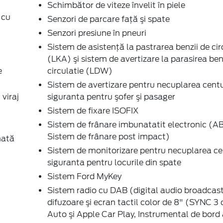
Schimbător de viteze învelit în piele
 cu
Senzori de parcare faţă şi spate
Senzori presiune în pneuri
Sistem de asistenţă la pastrarea benzii de cir
(LKA) şi sistem de avertizare la parasirea ben
e
circulatie (LDW)
Sistem de avertizare pentru necuplarea centu
 viraj
siguranta pentru şofer şi pasager
Sistem de fixare ISOFIX
Sistem de frânare imbunatatit electronic (AB
Sistem de frânare post impact)
mată
Sistem de monitorizare pentru necuplarea cen
siguranta pentru locurile din spate
Sistem Ford MyKey
Sistem radio cu DAB (digital audio broadcast
difuzoare şi ecran tactil color de 8" (SYNC 3
Auto şi Apple Car Play, Instrumental de bord