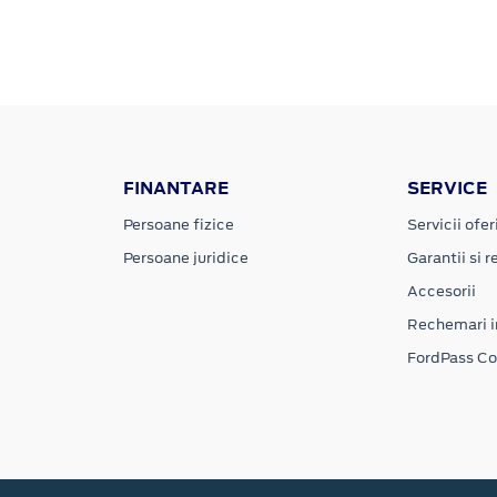
FINANTARE
SERVICE
Persoane fizice
Servicii ofer
Persoane juridice
Garantii si re
Accesorii
Rechemari i
FordPass C