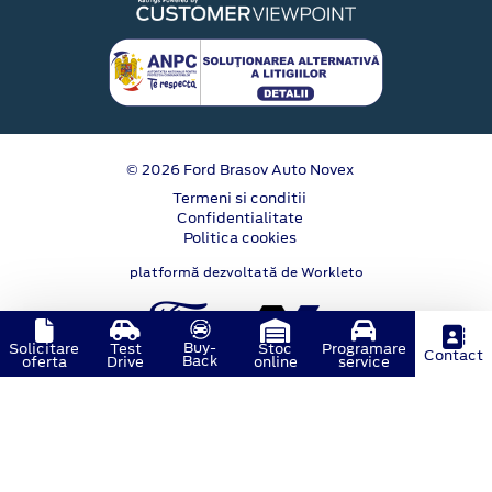
© 2026 Ford Brasov Auto Novex
Termeni si conditii
Confidentialitate
Politica cookies
platformă dezvoltată de Workleto
Buy-
Solicitare
Test
Stoc
Programare
Contact
Back
oferta
Drive
online
service