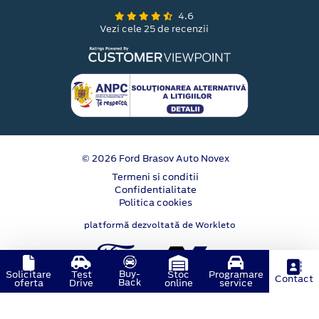
4.6
Vezi cele 25 de recenzii
© 2026 Ford Brasov Auto Novex
Termeni si conditii
Confidentialitate
Politica cookies
platformă dezvoltată de Workleto
Buy-
Solicitare
Test
Stoc
Programare
Contact
Back
oferta
Drive
online
service