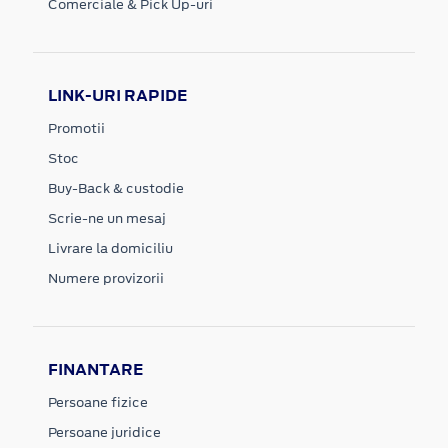
Comerciale & Pick Up-uri
LINK-URI RAPIDE
Promotii
Stoc
Buy-Back & custodie
Scrie-ne un mesaj
Livrare la domiciliu
Numere provizorii
FINANTARE
Persoane fizice
Persoane juridice