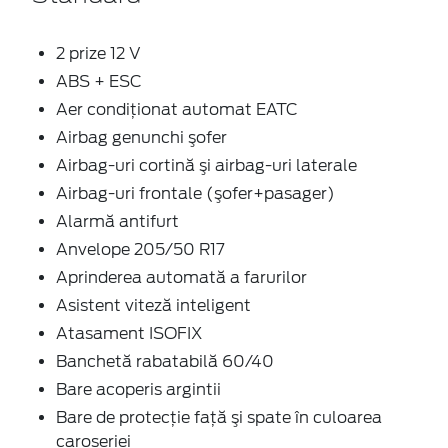
2 prize 12 V
ABS + ESC
Aer condiţionat automat EATC
Airbag genunchi şofer
Airbag-uri cortină şi airbag-uri laterale
Airbag-uri frontale (şofer+pasager)
Alarmă antifurt
Anvelope 205/50 R17
Aprinderea automată a farurilor
Asistent viteză inteligent
Atasament ISOFIX
Banchetă rabatabilă 60/40
Bare acoperis argintii
Bare de protecţie faţă şi spate în culoarea
caroseriei