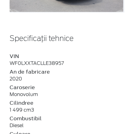
Specificații tehnice
VIN
WF0LXXTACLLE38957
An de fabricare
2020
Caroserie
Monovolum
Cilindree
1 499 cm3
Combustibil
Diesel
Culoare