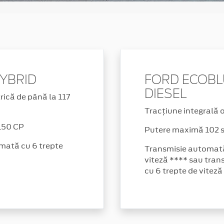
HYBRID
FORD ECOB
DIESEL
ică de până la 117
Tracțiune integrală 
150 CP
Putere maximă 102 s
mată cu 6 trepte
Transmisie automată
viteză **** sau tra
cu 6 trepte de viteză