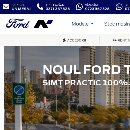
SCRIE-NE
APELEAZĂ-NE
VÂNZĂRI
SE
UN MESAJ
0371 367 328
0723 367 328
07
Modele
Stoc masini
ACCESORII
RENT A
NOUL FORD 
SIMȚ PRACTIC 100%.