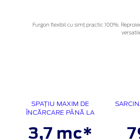
Furgon flexibil cu simț practic 100%. Repr
versati
SPAȚIU MAXIM DE
SARCIN
ÎNCĂRCARE PÂNĂ LA
3,7 mc*
7