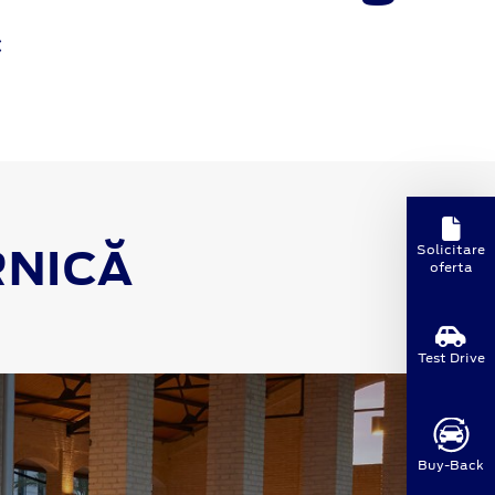
*
RNICĂ
Solicitare
oferta
Test Drive
Buy-Back