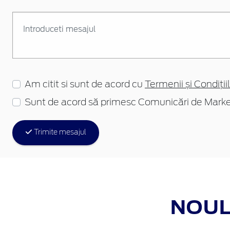
Am citit si sunt de acord cu
Termenii și Condițiil
Sunt de acord să primesc Comunicări de Marke
Trimite mesajul
NOUL