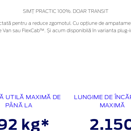
SIMȚ PRACTIC 100%. DOAR TRANSIT
oiectată pentru a reduce zgomotul. Cu opțiune de ampatam
le Van sau FlexCab™. Și acum disponibilă în varianta plug-in
Ă UTILĂ MAXIMĂ DE
LUNGIME DE ÎNC
PÂNĂ LA
MAXIMĂ
92 kg*
2.15