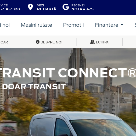
RVICE
VEZI
RECENZII
57 367 328
PE HARTĂ
NOTA 4.4/5
 noi
Masini rulate
Promotii
Finantare
 CAR
DESPRE NOI
ECHIPA
TRANSIT CONNECT
 DOAR TRANSIT