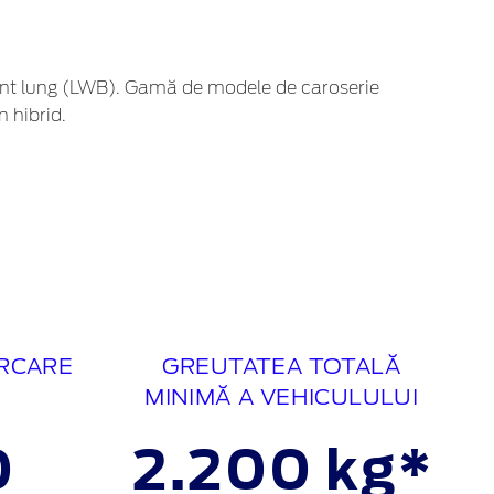
ent lung (LWB). Gamă de modele de caroserie
 hibrid.
ĂRCARE
GREUTATEA TOTALĂ
MINIMĂ A VEHICULULUI
0
2.200 kg*