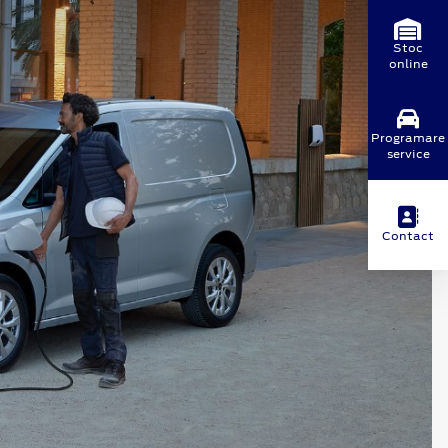
Stoc
online
Programare
service
Contact