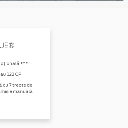
LUE®
opțională ***
au 122 CP
 cu 7 trepte de
nsmisie manuală