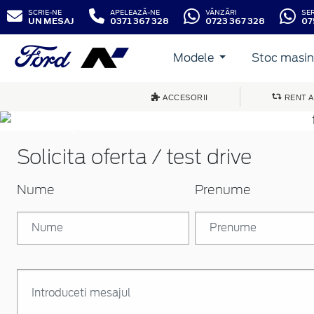
SCRIE-NE
APELEAZĂ-NE
VÂNZĂRI
SE
UN MESAJ
0371 367 328
0723 367 328
07
Modele
Stoc masini
ACCESORII
RENT A
Inapoi
Solicita oferta / test drive
Nume
Prenume