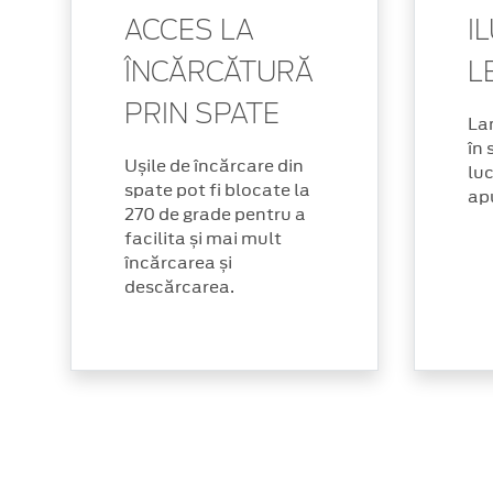
ACCES LA
I
ÎNCĂRCĂTURĂ
L
PRIN SPATE
La
în 
Ușile de încărcare din
luc
spate pot fi blocate la
apu
270 de grade pentru a
facilita și mai mult
încărcarea și
descărcarea.