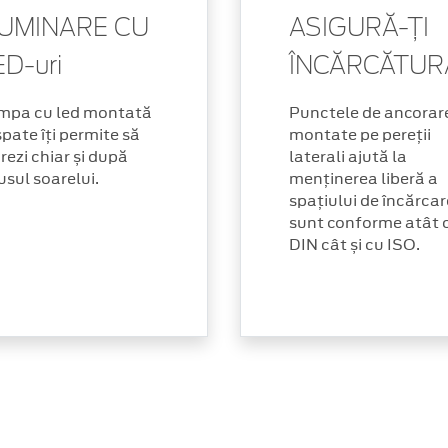
LUMINARE CU
ASIGURĂ-ȚI
ED-uri
ÎNCĂRCĂTUR
mpa cu led montată
Punctele de ancorar
spate îți permite să
montate pe pereții
rezi chiar și după
laterali ajută la
sul soarelui.
menținerea liberă a
spațiului de încărcar
sunt conforme atât 
DIN cât și cu ISO.