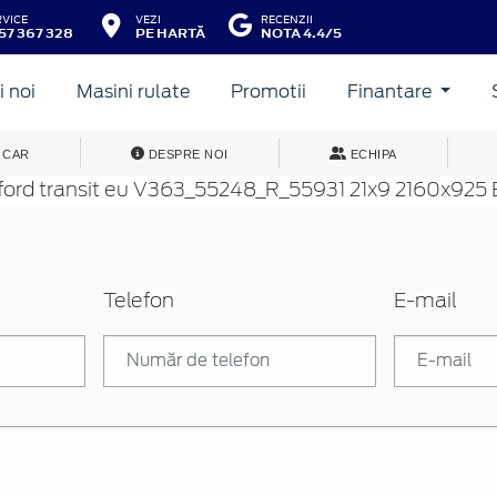
RVICE
VEZI
RECENZII
57 367 328
PE HARTĂ
NOTA 4.4/5
 noi
Masini rulate
Promotii
Finantare
 CAR
DESPRE NOI
ECHIPA
Telefon
E-mail