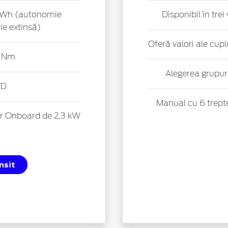
8 kWh (autonomie
Disponibil în tre
e extinsă)
Oferă valori ale cup
0 Nm
Alegerea grupu
WD
Manual cu 6 trepte
er Onboard de 2,3 kW
nsit