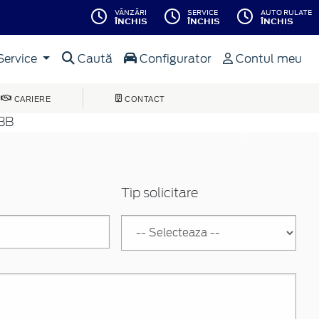
VÂNZĂRI
SERVICE
AUTO RULATE
ÎNCHIS
ÎNCHIS
ÎNCHIS
Service
Caută
Configurator
Contul meu
CARIERE
CONTACT
Inainte
Tip solicitare