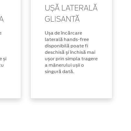
UȘĂ LATERALĂ
A
GLISANTĂ
e
Ușa de încărcare
laterală hands-free
disponibilă poate fi
deschisă și închisă mai
e și
ușor prin simpla tragere
cu
a mânerului ușii o
singură dată.