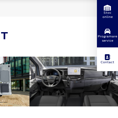
Stoc
online
IT
Programare
service
Contact