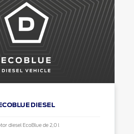
ECOBLUE DIESEL
tor diesel EcoBlue de 2,0 l