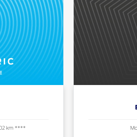
402 km ****
Mo