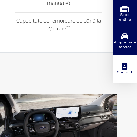
manuale)
Stoc
online
Capacitate de remorcare de până la
**
2,5 tone
Programare
service
Contact