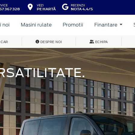
RVICE
VEZI
RECENZII
57 367 328
PE HARTĂ
NOTA 4.4/5
 noi
Masini rulate
Promotii
Finantare
 CAR
DESPRE NOI
ECHIPA