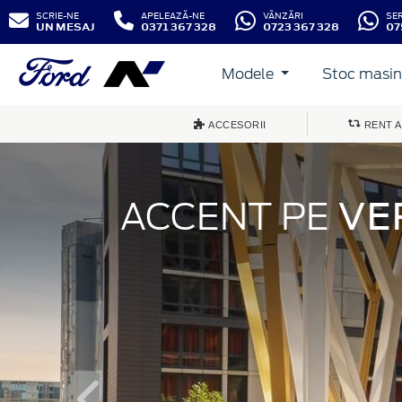
SCRIE-NE
APELEAZĂ-NE
VÂNZĂRI
SE
UN MESAJ
0371 367 328
0723 367 328
07
Modele
Stoc masini
ACCESORII
RENT A