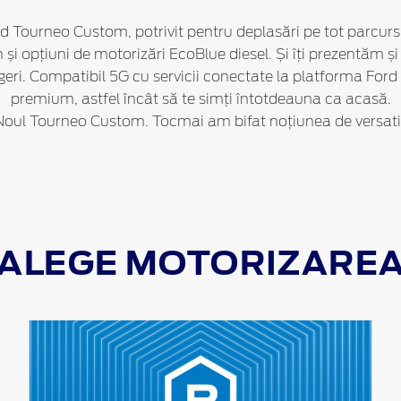
rd Tourneo Custom, potrivit pentru deplasări pe tot parcursul z
 și opțiuni de motorizări EcoBlue diesel. Și îți prezentăm 
eri. Compatibil 5G cu servicii conectate la platforma Ford
premium, astfel încât să te simți întotdeauna ca acasă.
Noul Tourneo Custom. Tocmai am bifat noțiunea de versatil
ALEGE MOTORIZARE