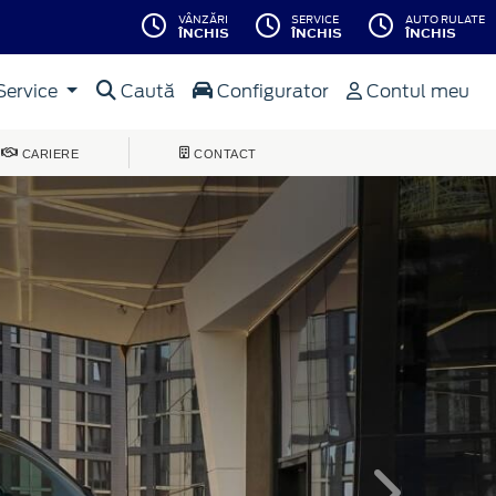
VÂNZĂRI
SERVICE
AUTO RULATE
ÎNCHIS
ÎNCHIS
ÎNCHIS
Service
Caută
Configurator
Contul meu
CARIERE
CONTACT