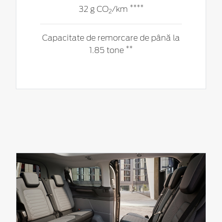
****
32 g CO
/km
2
Capacitate de remorcare de până la
**
1.85 tone