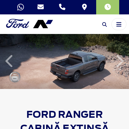
Inapoi
Inai
FORD
RANGER
CABINĂ EXTINSĂ