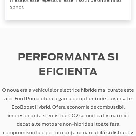
mesajul este repetat si este insotit de un semnal
sonor.
PERFORMANTA SI
EFICIENTA
O noua era a vehiculelor electrice hibride mai curate este
aici. Ford Puma ofera o gama de optiuni noi si avansate
EcoBoost Hybrid. Ofera economie de combustibil
impresionanta si emisii de CO2 semnificativ mai mici
decat alte motoare non-hibride si toate fara
compromisuri la o performanța remarcabilă si distractiv