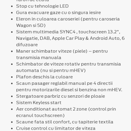
Stop cu tehnologie LED
Gura evacuare gaze cu o singura iesire
Eleron in culoarea caroseriei (pentru caroseria
Wagon si 5D)
Sistem multimedia SYNC4 , touchscreen 13.2",
Navigatie, DAB, Apple Car Play & Android Auto, 6
difuzoare
Maner schimbator viteze (piele) – pentru
transmisia manuala
Schimbator de viteze rotativ pentru transmisia
automata (nu si pentru mHEV)
Plafon deschis la culoare
Scaun pasager reglabil manual pe 4 directii
pentru motorizarile diesel si benzina non mHEV.
Stergatoare parbriz cu senzori de ploaie
Sistem Keyless start
Aer conditionat automat 2 zone (control prin
ecranul touchscreen)
Scaune fata stil confort, cu tapiterie textila
Cruise control cu limitator de viteza