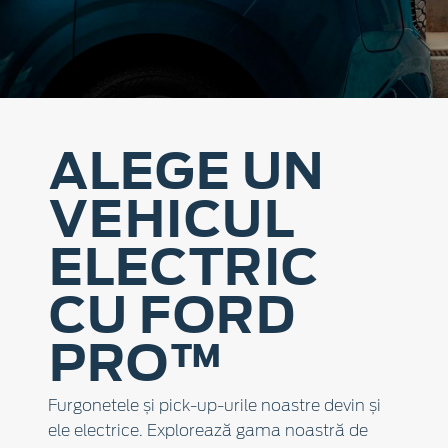
ALEGE UN
VEHICUL
ELECTRIC
CU FORD
PRO™
Furgonetele și pick-up-urile noastre devin și
ele electrice. Explorează gama noastră de