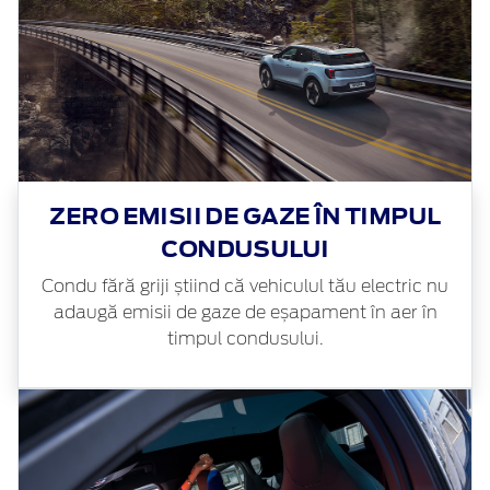
ZERO EMISII DE GAZE ÎN TIMPUL
CONDUSULUI
Condu fără griji știind că vehiculul tău electric nu
adaugă emisii de gaze de eșapament în aer în
timpul condusului.