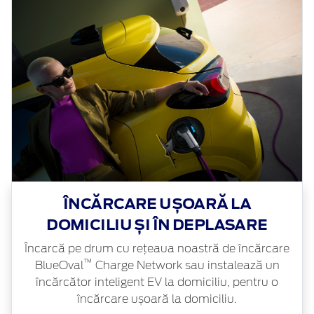
ÎNCĂRCARE UȘOARĂ LA
DOMICILIU ȘI ÎN DEPLASARE
Încarcă pe drum cu rețeaua noastră de încărcare
™
BlueOval
Charge Network sau instalează un
încărcător inteligent EV la domiciliu, pentru o
încărcare ușoară la domiciliu.