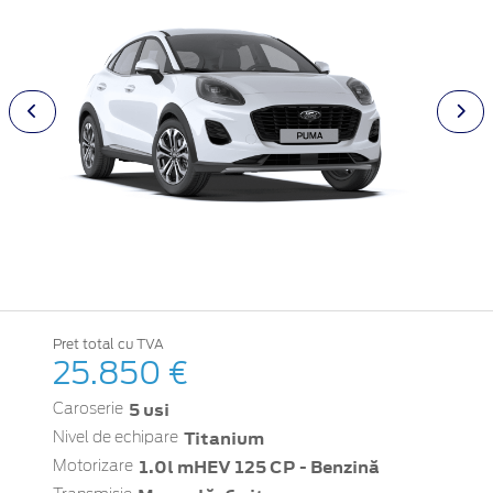
Pret total cu TVA
25.850 €
5 usi
Caroserie
Titanium
Nivel de echipare
1.0l mHEV 125 CP - Benzină
Motorizare