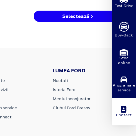
Test Drive
Selectează
Buy-Back
Stoc
online
LUMEA FORD
ite
Noutati
Programare
vizii
Istoria Ford
service
Mediu inconjurator
n service
Clubul Ford Brasov
Contact
onnect