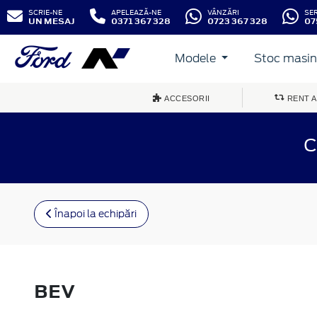
SCRIE-NE
APELEAZĂ-NE
VÂNZĂRI
SE
UN MESAJ
0371 367 328
0723 367 328
07
Modele
Stoc masini
ACCESORII
RENT A
C
Înapoi la echipări
BEV