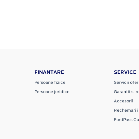
FINANTARE
SERVICE
Persoane fizice
Servicii ofer
Persoane juridice
Garantii si re
Accesorii
Rechemari i
FordPass C