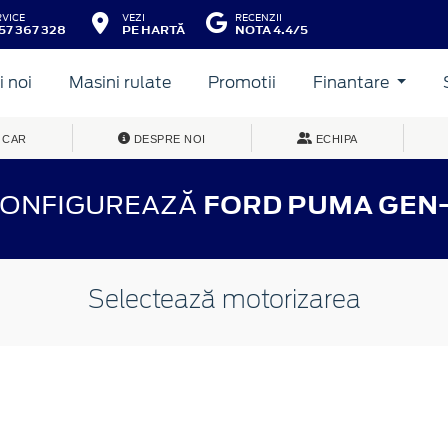
RVICE
VEZI
RECENZII
57 367 328
PE HARTĂ
NOTA 4.4/5
 noi
Masini rulate
Promotii
Finantare
 CAR
DESPRE NOI
ECHIPA
ONFIGUREAZĂ
FORD PUMA GEN
Selectează motorizarea