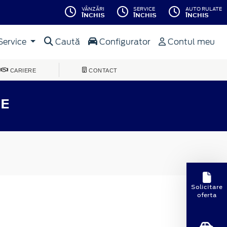
VÂNZĂRI
SERVICE
AUTO RULATE
ÎNCHIS
ÎNCHIS
ÎNCHIS
Service
Caută
Configurator
Contul meu
CARIERE
CONTACT
-E
Solicitare
oferta