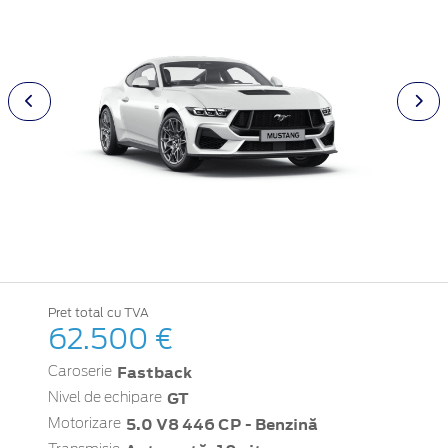
Pret total cu TVA
62.500 €
Fastback
Caroserie
GT
Nivel de echipare
5.0 V8 446 CP - Benzină
Motorizare