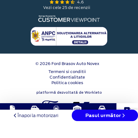
4.6
Vezi cele 25 de recenzii
© 2026 Ford Brasov Auto Novex
Termeni si conditii
Confidentialitate
Politica cookies
platformă dezvoltată de Workleto
Buy-
Solicitare
Test
Stoc
Programare
Pasul următor
Contact
Înapoi la motorizari
Back
oferta
Drive
online
service