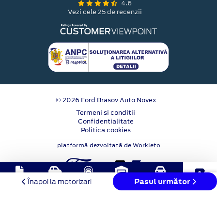
4.6
Vezi cele 25 de recenzii
© 2026 Ford Brasov Auto Novex
Termeni si conditii
Confidentialitate
Politica cookies
platformă dezvoltată de Workleto
Buy-
Solicitare
Test
Stoc
Programare
Pasul următor
Contact
Înapoi la motorizari
Back
oferta
Drive
online
service