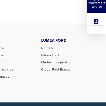
Programare
service
Contact
LUMEA FORD
ite
Noutati
vizii
Istoria Ford
Mediu inconjurator
n service
Clubul Ford Brasov
onnect