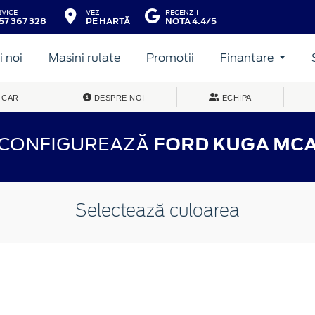
RVICE
VEZI
RECENZII
57 367 328
PE HARTĂ
NOTA 4.4/5
 noi
Masini rulate
Promotii
Finantare
 CAR
DESPRE NOI
ECHIPA
CONFIGUREAZĂ
FORD KUGA MC
Selectează culoarea