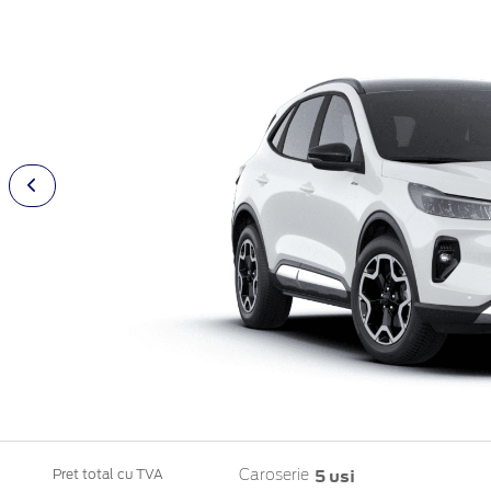
5 usi
Pret total cu TVA
Caroserie