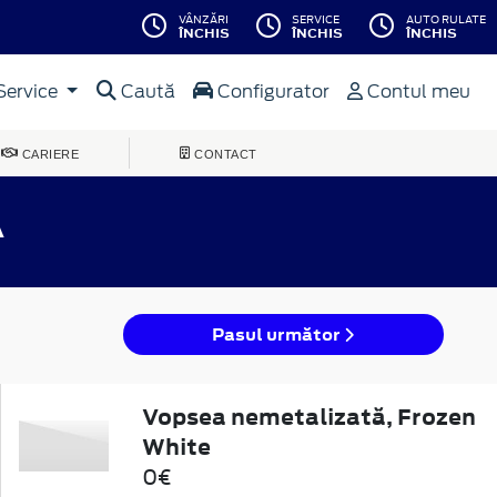
VÂNZĂRI
SERVICE
AUTO RULATE
ÎNCHIS
ÎNCHIS
ÎNCHIS
Service
Caută
Configurator
Contul meu
CARIERE
CONTACT
A
Pasul următor
Vopsea nemetalizată, Frozen
White
0€