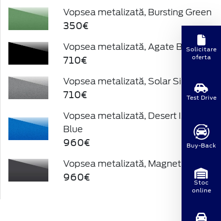
Vopsea metalizată, Bursting Green
350€
Vopsea metalizată, Agate Black
Solicitare
710€
oferta
Vopsea metalizată, Solar Silver
710€
Test Drive
Vopsea metalizată, Desert Island
Blue
960€
Buy-Back
Vopsea metalizată, Magnetic
960€
Stoc
online