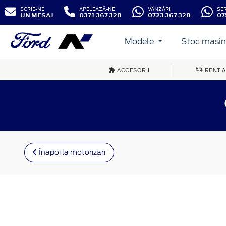
SCRIE-NE
APELEAZĂ-NE
VÂNZĂRI
SE
UN MESAJ
0371 367 328
0723 367 328
07
Modele
Stoc masini
ACCESORII
RENT A
Înapoi la motorizari