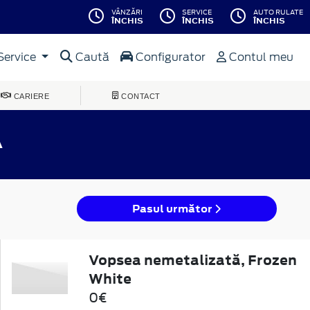
VÂNZĂRI
SERVICE
AUTO RULATE
ÎNCHIS
ÎNCHIS
ÎNCHIS
Service
Caută
Configurator
Contul meu
CARIERE
CONTACT
A
Pasul următor
Vopsea nemetalizată, Frozen
White
0€