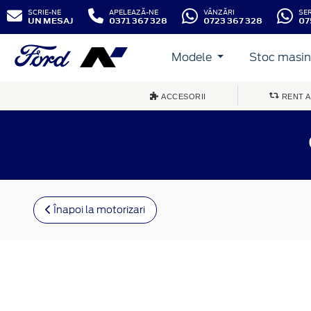
SCRIE-NE
APELEAZĂ-NE
VÂNZĂRI
SE
UN MESAJ
0371 367 328
0723 367 328
07
Modele
Stoc masini
ACCESORII
RENT A
Înapoi la motorizari