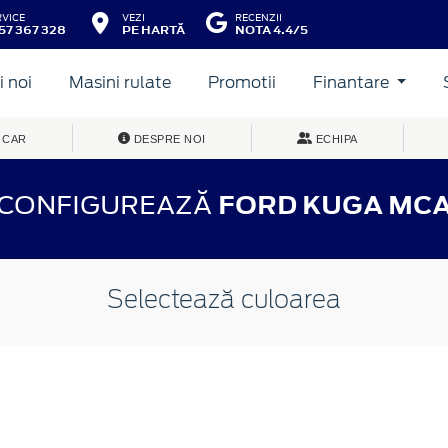
RVICE
VEZI
RECENZII
57 367 328
PE HARTĂ
NOTA 4.4/5
 noi
Masini rulate
Promotii
Finantare
 CAR
DESPRE NOI
ECHIPA
CONFIGUREAZĂ
FORD KUGA MC
Selectează culoarea