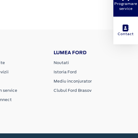
Programare
service
Contact
LUMEA FORD
ite
Noutati
vizii
Istoria Ford
Mediu inconjurator
n service
Clubul Ford Brasov
onnect