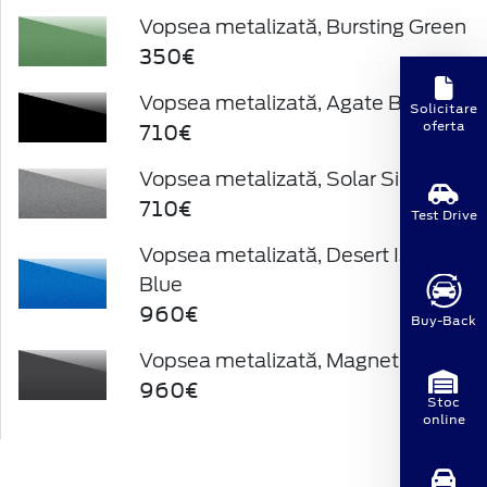
Vopsea metalizată, Bursting Green
350€
Vopsea metalizată, Agate Black
Solicitare
710€
oferta
Vopsea metalizată, Solar Silver
710€
Test Drive
Vopsea metalizată, Desert Island
Blue
960€
Buy-Back
Vopsea metalizată, Magnetic
960€
Stoc
online