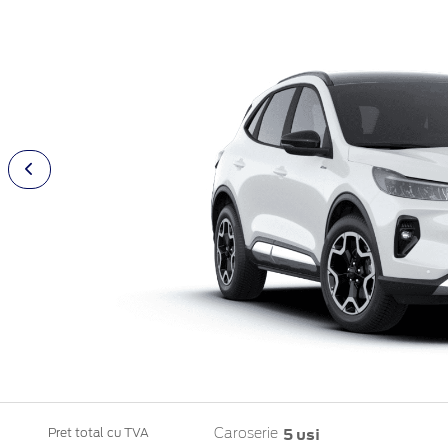
5 usi
Pret total cu TVA
Caroserie