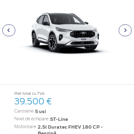
Pret total cu TVA
39.500 €
5 usi
Caroserie
ST-Line
Nivel de echipare
2.5l Duratec FHEV 180 CP -
Motorizare
Benzină