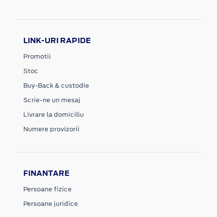
LINK-URI RAPIDE
Promotii
Stoc
Buy-Back & custodie
Scrie-ne un mesaj
Livrare la domiciliu
Numere provizorii
FINANTARE
Persoane fizice
Persoane juridice