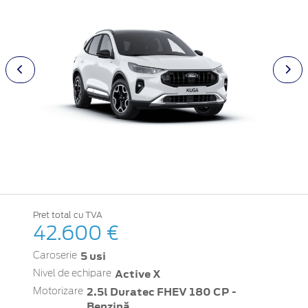
Pret total cu TVA
42.600 €
5 usi
Caroserie
Active X
Nivel de echipare
2.5l Duratec FHEV 180 CP -
Motorizare
Benzină