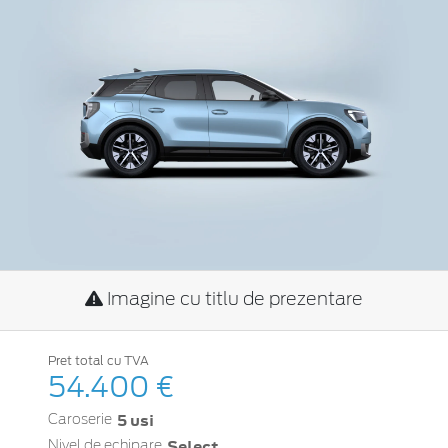
Imagine cu titlu de prezentare
Pret total cu TVA
54.400 €
5 usi
Caroserie
Select
Nivel de echipare