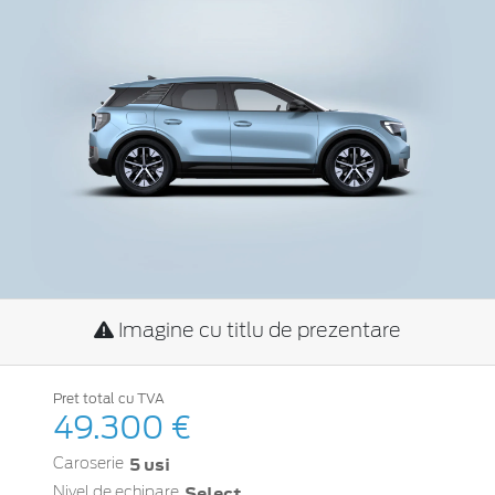
Imagine cu titlu de prezentare
Pret total cu TVA
49.300 €
5 usi
Caroserie
Select
Nivel de echipare