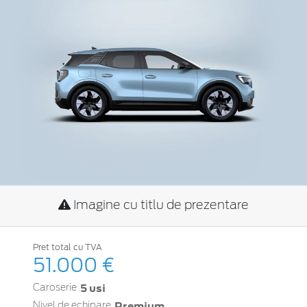
Imagine cu titlu de prezentare
Pret total cu TVA
51.000 €
5 usi
Caroserie
Premium
Nivel de echipare