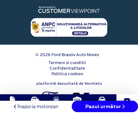
© 2026 Ford Brasov Auto Novex
Termeni si conditii
Confidentialitate
Politica cookies
platformă dezvoltată de Workleto
Buy-
Solicitare
Test
Stoc
Programare
Pasul următor
Contact
Înapoi la motorizari
Back
oferta
Drive
online
service