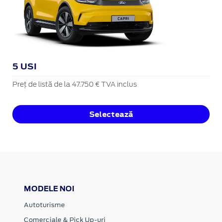
5 USI
Preț de listă de la 47.750 € TVA inclus
Selectează
MODELE NOI
Autoturisme
Comerciale & Pick Up-uri